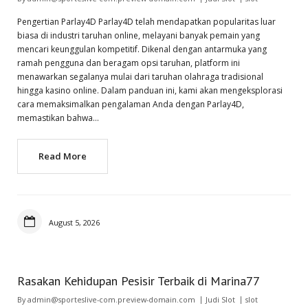
Pengertian Parlay4D Parlay4D telah mendapatkan popularitas luar
biasa di industri taruhan online, melayani banyak pemain yang
mencari keunggulan kompetitif. Dikenal dengan antarmuka yang
ramah pengguna dan beragam opsi taruhan, platform ini
menawarkan segalanya mulai dari taruhan olahraga tradisional
hingga kasino online. Dalam panduan ini, kami akan mengeksplorasi
cara memaksimalkan pengalaman Anda dengan Parlay4D,
memastikan bahwa…
Read More
August 5, 2026
Rasakan Kehidupan Pesisir Terbaik di Marina77
By
admin@sporteslive-com.preview-domain.com
Judi Slot
slot