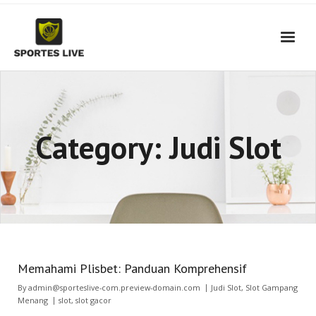
Skip
to
content
Category:
Judi Slot
Memahami Plisbet: Panduan Komprehensif
By
admin@sporteslive-com.preview-domain.com
Judi Slot
,
Slot Gampang
Menang
slot
,
slot gacor