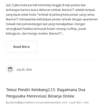
[ad_1] Jika Anda pernah bermimpi tinggal di tepi pantai dan
terbangun karena suara deburan ombak, Marina77 adalah tempat
yang tepat untuk Anda. Terletak di jantung kota pesisir yang ramai,
Marina77 menawarkan kehidupan pesisir terbaik dengan apartemen
mewah dan pemandangan laut yang menakjubkan. Dengan
serangkaian fasilitas termasuk kolam renang rooftop, pusat
kebugaran, dan lounge residen, Marina77…
Read More
July 30, 2026
Temui Pendiri Kembang123: Bagaimana Dua
Pengusaha Merevolusi Belanja Online
By
admin@sporteslive-com.preview-domain.com
Judi Slot
slot