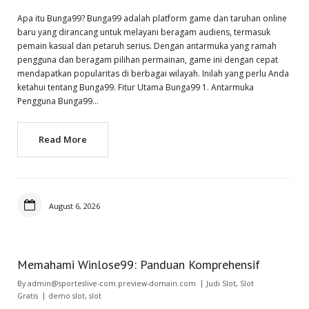
Apa itu Bunga99? Bunga99 adalah platform game dan taruhan online
baru yang dirancang untuk melayani beragam audiens, termasuk
pemain kasual dan petaruh serius. Dengan antarmuka yang ramah
pengguna dan beragam pilihan permainan, game ini dengan cepat
mendapatkan popularitas di berbagai wilayah. Inilah yang perlu Anda
ketahui tentang Bunga99. Fitur Utama Bunga99 1. Antarmuka
Pengguna Bunga99…
Read More
August 6, 2026
Memahami Winlose99: Panduan Komprehensif
By
admin@sporteslive-com.preview-domain.com
Judi Slot
,
Slot
Gratis
demo slot
,
slot