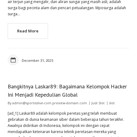
air terjun yang mengalir, dan aliran sungai yang masih asli, adalah
surga bagi pecinta alam dan pencari petualangan. Mposurga adalah
surga…
Read More
December 31, 2025
Bangkitnya Laskar89: Bagaimana Kelompok Hacker
Ini Menjadi Kepedulian Global
By
admin@sporteslive-com.preview-domain.com
Judi Slot
slot
[ad_1] Laskar89 adalah kelompok peretas yang telah membuat
gebrakan di dunia keamanan siber dalam beberapa tahun terakhir.
Awalnya didirikan di Indonesia, kelompok ini dengan cepat
mendapatkan ketenaran karena teknik peretasan mereka yang