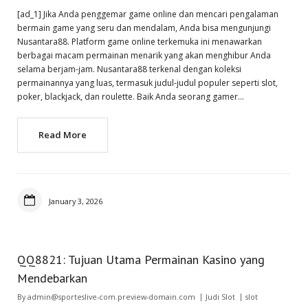
[ad_1] Jika Anda penggemar game online dan mencari pengalaman
bermain game yang seru dan mendalam, Anda bisa mengunjungi
Nusantara88. Platform game online terkemuka ini menawarkan
berbagai macam permainan menarik yang akan menghibur Anda
selama berjam-jam. Nusantara88 terkenal dengan koleksi
permainannya yang luas, termasuk judul-judul populer seperti slot,
poker, blackjack, dan roulette. Baik Anda seorang gamer…
Read More
January 3, 2026
QQ8821: Tujuan Utama Permainan Kasino yang
Mendebarkan
By
admin@sporteslive-com.preview-domain.com
Judi Slot
slot