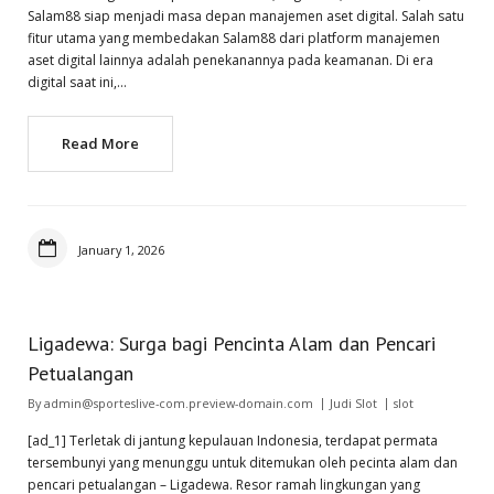
Salam88 siap menjadi masa depan manajemen aset digital. Salah satu
fitur utama yang membedakan Salam88 dari platform manajemen
aset digital lainnya adalah penekanannya pada keamanan. Di era
digital saat ini,…
Read More
January 1, 2026
Ligadewa: Surga bagi Pencinta Alam dan Pencari
Petualangan
By
admin@sporteslive-com.preview-domain.com
Judi Slot
slot
[ad_1] Terletak di jantung kepulauan Indonesia, terdapat permata
tersembunyi yang menunggu untuk ditemukan oleh pecinta alam dan
pencari petualangan – Ligadewa. Resor ramah lingkungan yang