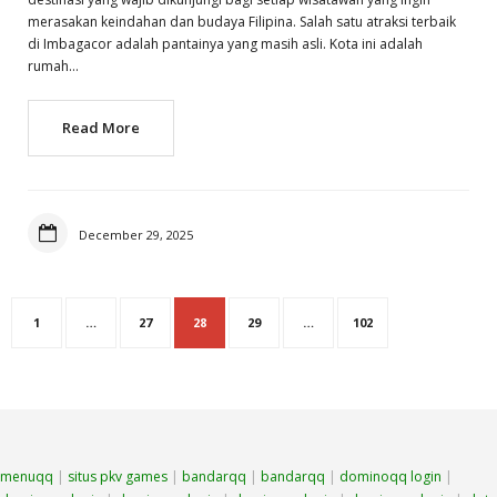
merasakan keindahan dan budaya Filipina. Salah satu atraksi terbaik
di Imbagacor adalah pantainya yang masih asli. Kota ini adalah
rumah…
Read More
December 29, 2025
1
…
27
28
29
…
102
menuqq
|
situs pkv games
|
bandarqq
|
bandarqq
|
dominoqq login
|