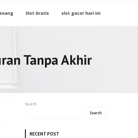
enang
Slot Gratis
slot gacor hari ini
ran Tanpa Akhir
Search
Search
RECENT POST