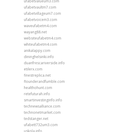
ufabetvalueum3.com
ufabetvaultm7.com
ufabetvillageum7.com
ufabetvoicem3.com
waveufabetm4.com
wayang88.net
websiteufabetm4.com
whiteufabetm4.com
anikalappy.com
dininghelsinki.info
duanfrescariverside.info
etilerx.com
finestreplica.net
flounderandfumble.com
healthohunt.com
retefuturah.info
smartinvestinginfo.info
technewsalliance.com
technonetmarket.com
tedstanger.net
ufabett732um3.com
uskola.info