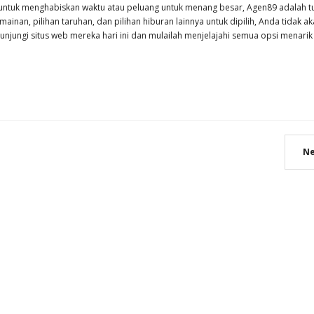
ntuk menghabiskan waktu atau peluang untuk menang besar, Agen89 adalah t
nan, pilihan taruhan, dan pilihan hiburan lainnya untuk dipilih, Anda tidak a
njungi situs web mereka hari ini dan mulailah menjelajahi semua opsi menarik
Ne