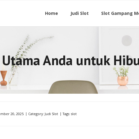
Home
Judi Slot
Slot Gampang M
 Utama Anda untuk Hibu
mber 20, 2025
Category:
Judi Slot
Tags:
slot