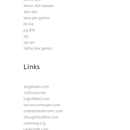
demo slot maxwin
situs pkv
situs pkv games
hk live
pg slot
qq
qiu qiu
daftar pkv games
Links
stagehubs.com
1x2forum.net
login99bet.com
secretcourtesans.com
onlinebahisforum1.com
chicagoheadline.com
camming.org
rajalion88.com