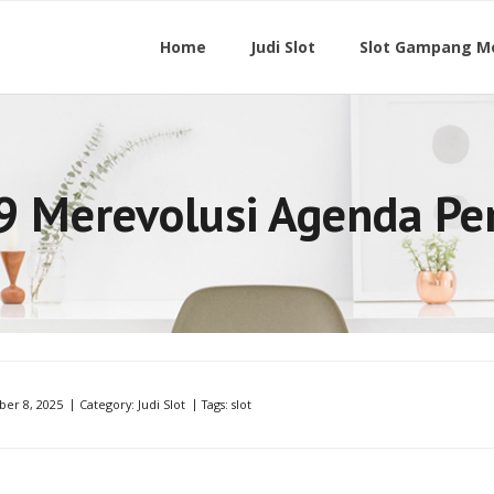
Home
Judi Slot
Slot Gampang M
 Merevolusi Agenda Pe
ber 8, 2025
Category:
Judi Slot
Tags:
slot