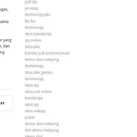
judi qq
jurusqq
ngan,
dominoqq pkv
kiu kiu
 sama
dominoqq
situs bandarqq
r yang
qq online
n, dan
situs pkv
ang
bandar judi bola terbesar
demo slot mahjong
dominoqq
situs pkv games
dominoqq
situs qq
situs judi online
bandarqq
xt
situs qq
situs asikqq
poker
demo slot mahjong
slot demo mahjong
demo slot