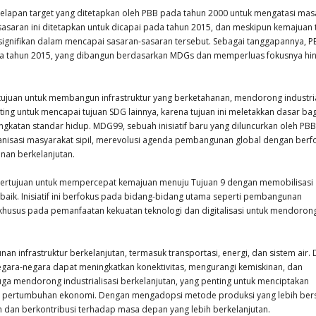
lapan target yang ditetapkan oleh PBB pada tahun 2000 untuk mengatasi mas
-sasaran ini ditetapkan untuk dicapai pada tahun 2015, dan meskipun kemajuan 
 signifikan dalam mencapai sasaran-sasaran tersebut. Sebagai tanggapannya, 
a tahun 2015, yang dibangun berdasarkan MDGs dan memperluas fokusnya hi
ujuan untuk membangun infrastruktur yang berketahanan, mendorong industria
ting untuk mencapai tujuan SDG lainnya, karena tujuan ini meletakkan dasar bag
gkatan standar hidup. MDG99, sebuah inisiatif baru yang diluncurkan oleh PBB
anisasi masyarakat sipil, merevolusi agenda pembangunan global dengan berf
an berkelanjutan.
ertujuan untuk mempercepat kemajuan menuju Tujuan 9 dengan memobilisasi
aik. Inisiatif ini berfokus pada bidang-bidang utama seperti pembangunan
an khusus pada pemanfaatan kekuatan teknologi dan digitalisasi untuk mendoron
infrastruktur berkelanjutan, termasuk transportasi, energi, dan sistem air.
egara-negara dapat meningkatkan konektivitas, mengurangi kemiskinan, dan
a mendorong industrialisasi berkelanjutan, yang penting untuk menciptakan
ng pertumbuhan ekonomi. Dengan mengadopsi metode produksi yang lebih ber
 dan berkontribusi terhadap masa depan yang lebih berkelanjutan.