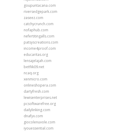
goupuntacana.com
riversedgepark.com
zaseez.com
catchycrunch.com
nofaphub.com
nefertitingalls.com
patsyscreations.com
income4proof.com
educaritas.org
lensajelajah.com
betflik09.net
ncaq.org
xenmicro.com
onlineshopera.com
dartyfresh.com
lewisenterprises.net
pcsoftwarefree.org
dailylinking.com
dnafyx.com
giocolenuvole.com
iyouessential.com