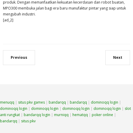
produk. Dengan memanfaatkan kekuatan kecerdasan dan robot buatan,
MPO300 membuka jalan bagi era baru manufaktur pintar yang siap untuk
mengubah industri.
[ad_2]
Previous
Next
menuqq
|
situs pkv games
|
bandarqq
|
bandarqq
|
dominoqq login
|
dominoqq login
|
dominoqq login
|
dominoqq login
|
dominoqq login
|
slot
anti rungkat
|
bandarqq login
|
murniqq
|
hematqq
|
poker online
|
bandarqq
|
situs pkv