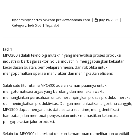
By
admin@sporteslive-com.preview-domain.com
July 19, 2025
Category:
Judi Slot
Tags:
slot
[ad_1]
MPO300 adalah teknologi mutakhir yang merevolusi proses produksi
industri di berbagai sektor. Solusi inovatif ini menggabungkan kekuatan
kecerdasan buatan, pembelajaran mesin, dan robotika untuk
mengoptimalkan operasi manufaktur dan meningkatkan efisiensi.
Salah satu fitur utama MPO300 adalah kemampuannya untuk
mengotomatisasi tugas yang berulang dan memakan waktu,
memungkinkan perusahaan untuk merampingkan proses produksi mereka
dan meningkatkan produktivitas. Dengan memanfaatkan algoritma canggih,
MPO300 dapat menganalisis data secara real-time, mengidentifikasi
hambatan, dan membuat penyesuaian untuk memastikan kelancaran
pengoperasian jalur produksi.
Selain itu, MPO300 dilengkapi dengan kemampuan pemeliharaan prediktif,