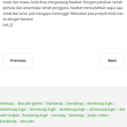
mulai dari mana, Anda bisa mengunjungi Navibet. Dengan panduan ramah
pemula dan antarmuka ramah pengguna, Navibet memudahkan siapa saja
untuk ikut serta. Jadi mengapa menunggu? Bebaskan jiwa penjudi Anda hari
ini dengan Navibet.
[ad_2]
Previous
Next
menuqq
|
situs pkv games
|
bandarqq
|
bandarqq
|
dominoqq login
|
dominoqq login
|
dominoqq login
|
dominoqq login
|
dominoqq login
|
slot
anti rungkat
|
bandarqq login
|
murniqq
|
hematqq
|
poker online
|
bandarqq
|
situs pkv