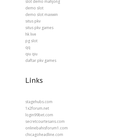
slot demo mahjong
demo slot
demo slot maxwin
situs pkv
situs pkv games
hk live
pg slot
qq
qiu qiu
daftar pkv games
Links
stagehubs.com
1x2forum.net
login99bet.com
secretcourtesans.com
onlinebahisforum1.com
chicagoheadline.com