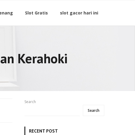
enang
Slot Gratis
slot gacor hari ini
an Kerahoki
Search
Search
RECENT POST