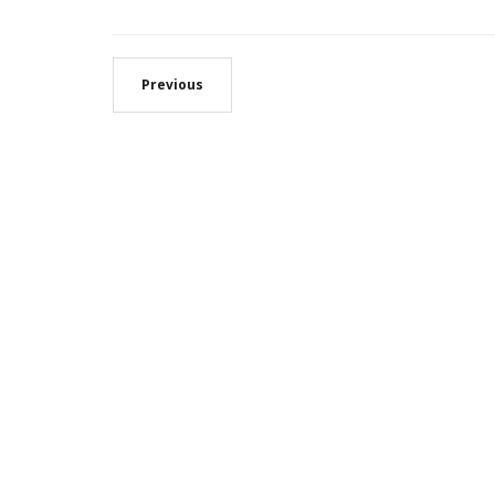
Previous