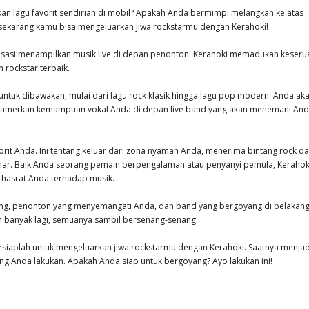
an lagu favorit sendirian di mobil? Apakah Anda bermimpi melangkah ke atas
, sekarang kamu bisa mengeluarkan jiwa rockstarmu dengan Kerahoki!
nsasi menampilkan musik live di depan penonton. Kerahoki memadukan keseru
rockstar terbaik.
ntuk dibawakan, mulai dari lagu rock klasik hingga lagu pop modern. Anda ak
mamerkan kemampuan vokal Anda di depan live band yang akan menemani And
orit Anda. Ini tentang keluar dari zona nyaman Anda, menerima bintang rock d
inar. Baik Anda seorang pemain berpengalaman atau penyanyi pemula, Kerahok
 hasrat Anda terhadap musik.
ung, penonton yang menyemangati Anda, dan band yang bergoyang di belakan
h banyak lagi, semuanya sambil bersenang-senang.
rsiaplah untuk mengeluarkan jiwa rockstarmu dengan Kerahoki. Saatnya menjad
ng Anda lakukan. Apakah Anda siap untuk bergoyang? Ayo lakukan ini!