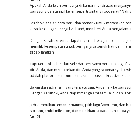
Apakah Anda lelah bernyanyi di kamar mandi atau menyanyik
panggung dan tampil keren seperti bintang rock sejati? Nah
Kerahoki adalah cara baru dan menarik untuk merasakan se
karaoke dengan energi live band, memberi Anda pengalaman 
Dengan Kerahoki, Anda dapat memilih beragam pilihan lagu u
memiliki kesempatan untuk bernyanyi sepenuh hati dan me
setiap langkah.
Tapi Kerahoki lebih dari sekedar bernyanyi bersama lagu fav
diri Anda, dan membiarkan diri Anda yang sebenarnya bers
adalah platform sempurna untuk melepaskan kreativitas dan
Bayangkan adrenalin yang terpacu saat Anda naik ke pangg
Dengan Kerahoki, Anda dapat mengalami semua ini dan lebi
Jadi kumpulkan teman-temanmu, pilih lagu favoritmu, dan be
sorotan, ambil mikrofon, dan tunjukkan kepada dunia apa ya
[ad_2]