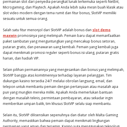
permainan slot dari penyedia perangkat lunak terkemuka seperti NetEnt,
Microgaming, dan Playtech. Apakah Anda lebih suka mesin buah klasik atau
slot video modern dengan tema rumit dan fitur bonus, SlotVIP memiliki
sesuatu untuk semua orang.
Salah satu fitur menonjol dari SlotVIP adalah bonus dan
slot demo
maxwin
promosinya yang melimpah. Pemain baru dapat memanfaatkan
paket sambutan yang menguntungkan yang mencakup bonus setoran,
putaran gratis, dan penawaran uang kembali. Pemain yang kembali juga
dapat menikmati promosi reguler seperti bonus isi ulang, putaran gratis
harian, dan hadiah VIP.
Selain pilihan permainannya yang mengesankan dan bonus yang melimpah,
SlotVIP bangga atas komitmennya terhadap layanan pelanggan. Tim
dukungan kasino tersedia 24/7 melalui obrolan langsung, email, dan
telepon untuk membantu pemain dengan pertanyaan atau masalah apa
pun yang mungkin mereka miliki. Apakah Anda memerlukan bantuan
dengan masalah teknis, permintaan pembayaran, atau sekadar ingin
memberikan umpan balik, tim khusus SlotVIP selalu siap membantu.
Selain itu, SlotVIP dilisensikan sepenuhnya dan diatur oleh Malta Gaming
Authority, memastikan bahwa pemain dapat menikmati lingkungan
permainan yang aman dan terjamin. Kasino juga menggunakan teknologi