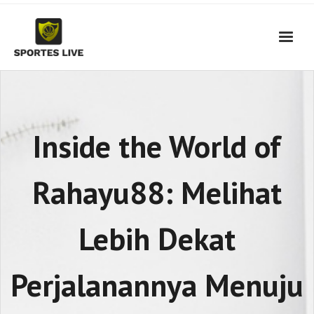
Skip
to
content
Inside the World of
Rahayu88: Melihat
Lebih Dekat
Perjalanannya Menuju