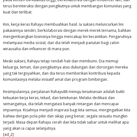
terus berinteraksi dengan pengikutnya untuk membangun komunitas yang
kuat dan terlibat.
Kini, kerja keras Rahayu membuahkan hasil. Ia sukses meluncurkan lini
pakaiannya sendiri, berkolaborasi dengan merek-merek ternama, bahkan
mengembangkan bisnisnya hingga mencakup lini kecantikan. Pengaruhnya
melampaui media sosial, dan dia telah menjadi panutan bagi calon
wirausaha dan influencer di mana pun.
Meski sukses, Rahayu tetap rendah hati dan membumi. Dia memuji
keluarga, teman, dan pengikutnya atas dukungan dan dorongan mereka
yang tak tergoyahkan, dan dia terus memberikan kontribusi kepada
komunitasnya melalui inisiatif amal dan program bimbingan.
Kesimpulannya, perjalanan Rahayu88 menuju kesuksesan adalah bukti
kekuatan kerja keras, tekad, dan ketekunan. Melalui dedikasi dan
semangatnya, dia telah mengatasi banyak rintangan dan mencapai
impiannya. Kisahnya menjadi inspirasi bagi kita semua, mengingatkan kita
bahwa dengan pola pikir dan sikap yang benar, segala sesuatu mungkin
terjadi. Masa depan Rahayu cerah dan kita tidak sabar untuk melihat apa
yang akan ia capai selanjutnya.
[ad_2]