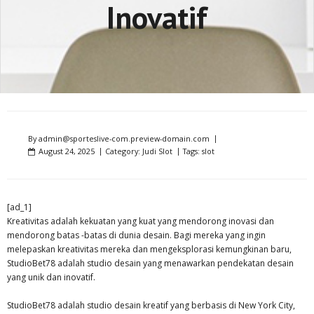
Inovatif
By
admin@sporteslive-com.preview-domain.com
August 24, 2025
Category:
Judi Slot
Tags:
slot
[ad_1]
Kreativitas adalah kekuatan yang kuat yang mendorong inovasi dan
mendorong batas -batas di dunia desain. Bagi mereka yang ingin
melepaskan kreativitas mereka dan mengeksplorasi kemungkinan baru,
StudioBet78 adalah studio desain yang menawarkan pendekatan desain
yang unik dan inovatif.
StudioBet78 adalah studio desain kreatif yang berbasis di New York City,