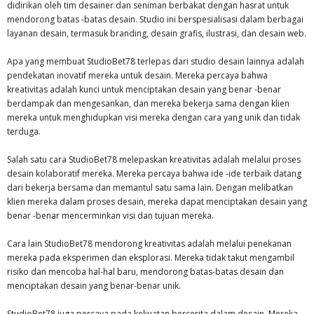
didirikan oleh tim desainer dan seniman berbakat dengan hasrat untuk
mendorong batas -batas desain. Studio ini berspesialisasi dalam berbagai
layanan desain, termasuk branding, desain grafis, ilustrasi, dan desain web.
Apa yang membuat StudioBet78 terlepas dari studio desain lainnya adalah
pendekatan inovatif mereka untuk desain. Mereka percaya bahwa
kreativitas adalah kunci untuk menciptakan desain yang benar -benar
berdampak dan mengesankan, dan mereka bekerja sama dengan klien
mereka untuk menghidupkan visi mereka dengan cara yang unik dan tidak
terduga.
Salah satu cara StudioBet78 melepaskan kreativitas adalah melalui proses
desain kolaboratif mereka. Mereka percaya bahwa ide -ide terbaik datang
dari bekerja bersama dan memantul satu sama lain. Dengan melibatkan
klien mereka dalam proses desain, mereka dapat menciptakan desain yang
benar -benar mencerminkan visi dan tujuan mereka.
Cara lain StudioBet78 mendorong kreativitas adalah melalui penekanan
mereka pada eksperimen dan eksplorasi. Mereka tidak takut mengambil
risiko dan mencoba hal-hal baru, mendorong batas-batas desain dan
menciptakan desain yang benar-benar unik.
StudioBet78 juga percaya pada kekuatan bercerita dalam desain. Mereka