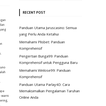
RECENT POST
ngan
 dan
Panduan Utama Juruscasino: Semua
 yang
yang Perlu Anda Ketahui
Memahami Plisbet: Panduan
an
Komprehensif
,
Pengertian Bunga99: Panduan
Komprehensif untuk Pengguna Baru
kuno
Memahami Winlose99: Panduan
alah
Komprehensif
u
.
Panduan Utama Parlay4D: Cara
Memaksimalkan Pengalaman Taruhan
rapa
 -warni
Online Anda
ering,
.