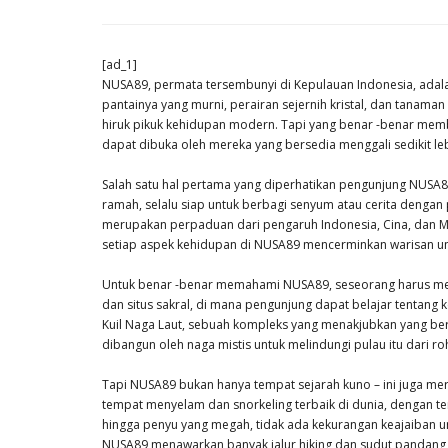
[ad_1]
NUSA89, permata tersembunyi di Kepulauan Indonesia, ada
pantainya yang murni, perairan sejernih kristal, dan tanama
hiruk pikuk kehidupan modern. Tapi yang benar -benar mem
dapat dibuka oleh mereka yang bersedia menggali sedikit le
Salah satu hal pertama yang diperhatikan pengunjung NUSA
ramah, selalu siap untuk berbagi senyum atau cerita dengan
merupakan perpaduan dari pengaruh Indonesia, Cina, dan Mel
setiap aspek kehidupan di NUSA89 mencerminkan warisan uni
Untuk benar -benar memahami NUSA89, seseorang harus menje
dan situs sakral, di mana pengunjung dapat belajar tentang 
Kuil Naga Laut, sebuah kompleks yang menakjubkan yang ber
dibangun oleh naga mistis untuk melindungi pulau itu dari ro
Tapi NUSA89 bukan hanya tempat sejarah kuno – ini juga meru
tempat menyelam dan snorkeling terbaik di dunia, dengan t
hingga penyu yang megah, tidak ada kekurangan keajaiban un
NUSA89 menawarkan banyak jalur hiking dan sudut pandang 