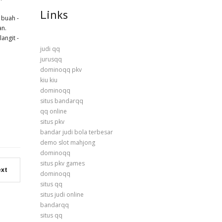
Links
 buah -
an.
angit -
judi qq
jurusqq
n
dominoqq pkv
kiu kiu
dominoqq
situs bandarqq
qq online
situs pkv
bandar judi bola terbesar
demo slot mahjong
dominoqq
situs pkv games
xt
dominoqq
situs qq
situs judi online
bandarqq
situs qq