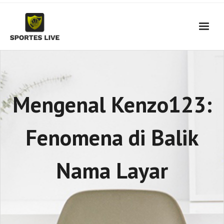
Skip
to
content
Mengenal Kenzo123:
Fenomena di Balik
Nama Layar