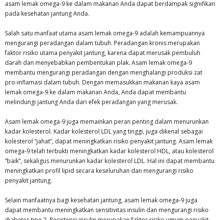
asam lemak omega-9 ke dalam makanan Anda dapat berdampak signifikan
pada kesehatan jantung Anda.
Salah satu manfaat utama asam lemak omega-9 adalah kemampuannya
mengurangi peradangan dalam tubuh. Peradangan kronis merupakan
faktor risiko utama penyakit jantung, karena dapat merusak pembuluh
darah dan menyebabkan pembentukan plak. Asam lemak omega-9
membantu mengurangi peradangan dengan menghalangi produksi zat
pro-inflamasi dalam tubuh. Dengan memasukkan makanan kaya asam
lemak omega-9 ke dalam makanan Anda, Anda dapat membantu
melindungi jantung Anda dari efek peradangan yang merusak.
Asam lemak omega-9 juga memainkan peran penting dalam menurunkan
kadar kolesterol. Kadar kolesterol LDL yang tinggi, juga dikenal sebagai
kolesterol “jahat”, dapat meningkatkan risiko penyakit jantung. Asam lemak
omega-9 telah terbukti meningkatkan kadar kolesterol HDL, atau kolesterol
“baik”, sekaligus menurunkan kadar kolesterol LDL. Hal ini dapat membantu
meningkatkan profil lipid secara keseluruhan dan mengurangi risiko
penyakit jantung.
Selain manfaatnya bagi kesehatan jantung, asam lemak omega-9 juga
dapat membantu meningkatkan sensitivitas insulin dan mengurangi risiko
diabetes tipe 2. Resistensi insulin merupakan faktor risiko umum penyakit