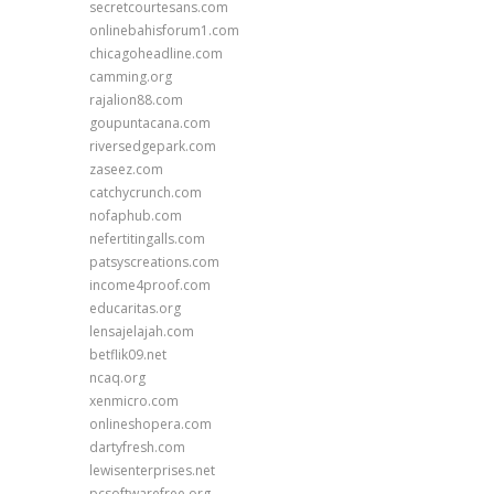
secretcourtesans.com
onlinebahisforum1.com
chicagoheadline.com
camming.org
rajalion88.com
goupuntacana.com
riversedgepark.com
zaseez.com
catchycrunch.com
nofaphub.com
nefertitingalls.com
patsyscreations.com
income4proof.com
educaritas.org
lensajelajah.com
betflik09.net
ncaq.org
xenmicro.com
onlineshopera.com
dartyfresh.com
lewisenterprises.net
pcsoftwarefree.org