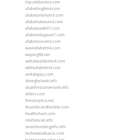
topceleberites.com
ufabetting8m4.com
ufabetunionum3.com
ufabetvalueum3.com
ufabetvaultm7.com
ufabetvillageum7.com
ufabetvoicem3.com
waveufabetm4.com
wayang88.net
websiteufabetm4.com
whiteufabetm4.com
anikalappy.com
dininghelsinki.info
duanfrescariverside.info
etilerx.com
finestreplica.net
flounderandfumble.com
healthohunt.com
retefuturah.info
smartinvestinginfo.info
technewsalliance.com
technonetmarket.com