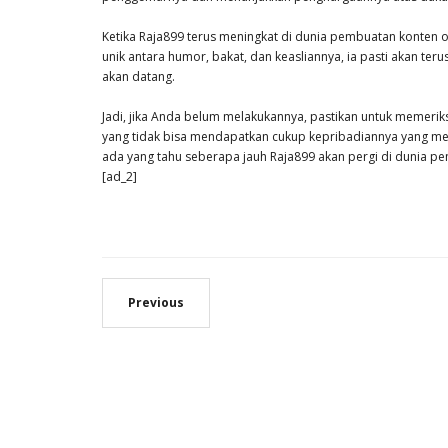
Ketika Raja899 terus meningkat di dunia pembuatan konten o
unik antara humor, bakat, dan keasliannya, ia pasti akan te
akan datang.
Jadi, jika Anda belum melakukannya, pastikan untuk memer
yang tidak bisa mendapatkan cukup kepribadiannya yang me
ada yang tahu seberapa jauh Raja899 akan pergi di dunia pe
[ad_2]
Previous