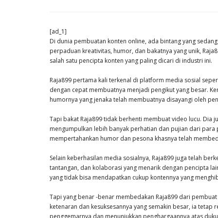
[ad_1]
Di dunia pembuatan konten online, ada bintang yang sedang
perpaduan kreativitas, humor, dan bakatnya yang unik, Raja
salah satu pencipta konten yang paling dicari di industri ini.
Raja899 pertama kali terkenal di platform media sosial seper
dengan cepat membuatnya menjadi pengikut yang besar. Kem
humornya yang jenaka telah membuatnya disayangi oleh pen
Tapi bakat Raja899 tidak berhenti membuat video lucu. Dia j
mengumpulkan lebih banyak perhatian dan pujian dari par
mempertahankan humor dan pesona khasnya telah membedakann
Selain keberhasilan media sosialnya, Raja899 juga telah be
tantangan, dan kolaborasi yang menarik dengan pencipta la
yang tidak bisa mendapatkan cukup kontennya yang menghib
Tapi yang benar -benar membedakan Raja899 dari pembuat ko
ketenaran dan kesuksesannya yang semakin besar, ia tetap r
penggemarnya dan menunjukkan penghargaannya atas duku