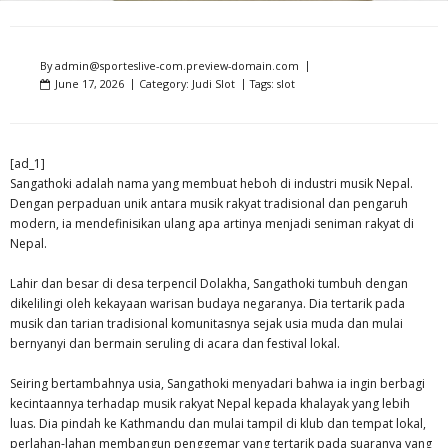
By
admin@sporteslive-com.preview-domain.com
June 17, 2026
Category:
Judi Slot
Tags:
slot
[ad_1]
Sangathoki adalah nama yang membuat heboh di industri musik Nepal.
Dengan perpaduan unik antara musik rakyat tradisional dan pengaruh
modern, ia mendefinisikan ulang apa artinya menjadi seniman rakyat di
Nepal.
Lahir dan besar di desa terpencil Dolakha, Sangathoki tumbuh dengan
dikelilingi oleh kekayaan warisan budaya negaranya. Dia tertarik pada
musik dan tarian tradisional komunitasnya sejak usia muda dan mulai
bernyanyi dan bermain seruling di acara dan festival lokal.
Seiring bertambahnya usia, Sangathoki menyadari bahwa ia ingin berbagi
kecintaannya terhadap musik rakyat Nepal kepada khalayak yang lebih
luas. Dia pindah ke Kathmandu dan mulai tampil di klub dan tempat lokal,
perlahan-lahan membangun penggemar yang tertarik pada suaranya yang