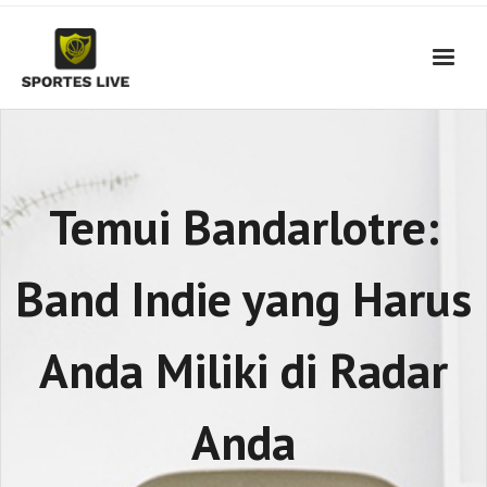
Skip
to
content
Temui Bandarlotre:
Band Indie yang Harus
Anda Miliki di Radar
Anda