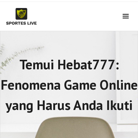
Skip
to
content
Temui Hebat777:
Fenomena Game Online
yang Harus Anda Ikuti