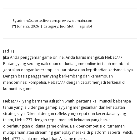
By
admin@sporteslive-com.preview-domain.com
June 22, 2026
Category:
Judi Slot
Tags:
slot
[ad_1]
Jika Anda penggemar game online, Anda harus mengikuti Hebat777.
Bintang yang sedang naik daun di dunia game online ini telah membuat
gebrakan dengan keterampilan luar biasa dan kepribadian karismatiknya.
Dengan basis penggemar yang berkembang dan kemampuan
mendominasi kompetisi, Hebat777 dengan cepat menjadi terkenal di
komunitas game.
Hebat777, yang bernama asli John Smith, pertama kali muncul beberapa
tahun yang lalu dengan gameplay yang mengesankan dan kehebatan
strategisnya. Dikenal dengan refleks yang cepat dan kecerdasan yang
tajam, Hebat777 dengan cepat menjadi kekuatan yang harus
diperhitungkan di dunia game online. Baik berkompetisi di turnamen
multipemain atau streaming gameplay mereka di platform seperti Twitch,
Hebat777 selalu menghadirkan A-game mereka.