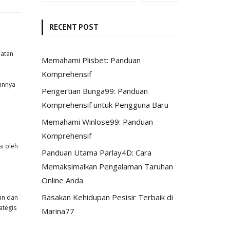
RECENT POST
batan
Memahami Plisbet: Panduan
Komprehensif
annya
Pengertian Bunga99: Panduan
Komprehensif untuk Pengguna Baru
Memahami Winlose99: Panduan
Komprehensif
i oleh
Panduan Utama Parlay4D: Cara
Memaksimalkan Pengalaman Taruhan
Online Anda
Rasakan Kehidupan Pesisir Terbaik di
an dan
ategis
Marina77
,