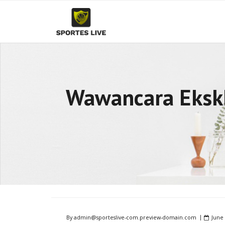
Skip
to
content
Wawancara Ekskl
By
admin@sporteslive-com.preview-domain.com
June 