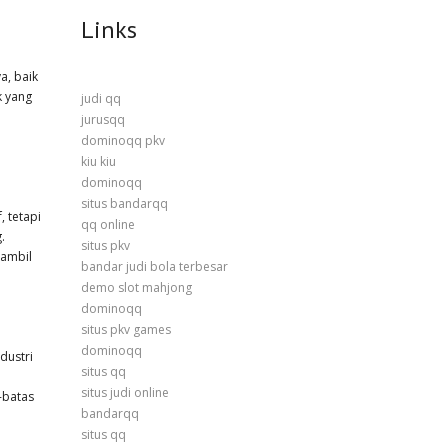
Links
a, baik
k yang
judi qq
jurusqq
dominoqq pkv
kiu kiu
dominoqq
situs bandarqq
, tetapi
qq online
.
situs pkv
gambil
bandar judi bola terbesar
demo slot mahjong
dominoqq
situs pkv games
dominoqq
dustri
situs qq
a
situs judi online
-batas
bandarqq
situs qq