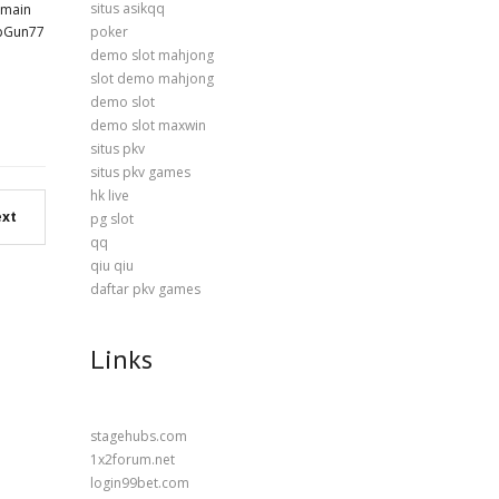
situs asikqq
rmain
opGun77
poker
demo slot mahjong
slot demo mahjong
demo slot
demo slot maxwin
situs pkv
situs pkv games
hk live
xt
pg slot
qq
qiu qiu
daftar pkv games
Links
stagehubs.com
1x2forum.net
login99bet.com