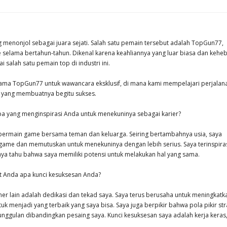
 menonjol sebagai juara sejati. Salah satu pemain tersebut adalah TopGun77,
selama bertahun-tahun. Dikenal karena keahliannya yang luar biasa dan kehe
salah satu pemain top di industri ini.
ama TopGun77 untuk wawancara eksklusif, di mana kami mempelajari perjalan
 yang membuatnya begitu sukses.
pa yang menginspirasi Anda untuk menekuninya sebagai karier?
, bermain game bersama teman dan keluarga. Seiring bertambahnya usia, saya
ame dan memutuskan untuk menekuninya dengan lebih serius. Saya terinspiras
 saya tahu bahwa saya memiliki potensi untuk melakukan hal yang sama.
 Anda apa kunci kesuksesan Anda?
 lain adalah dedikasi dan tekad saya. Saya terus berusaha untuk meningkatk
k menjadi yang terbaik yang saya bisa. Saya juga berpikir bahwa pola pikir str
ggulan dibandingkan pesaing saya. Kunci kesuksesan saya adalah kerja keras