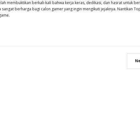
lah membuktikan berkali-kali bahwa kerja keras, dedikasi, dan hasrat untuk be
ngat berharga bagi calon gamer yang ingin mengikuti jejaknya. Nantikan T
 game.
Ne