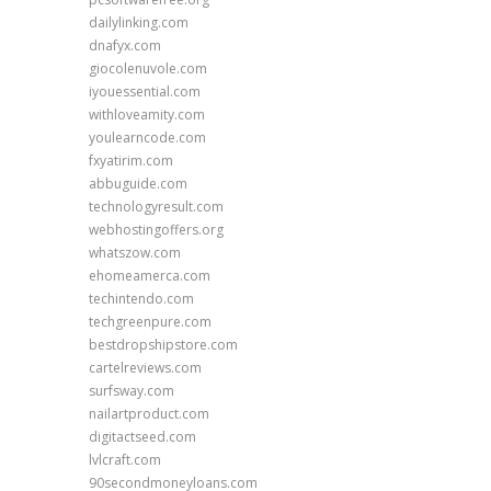
dailylinking.com
dnafyx.com
giocolenuvole.com
iyouessential.com
withloveamity.com
youlearncode.com
fxyatirim.com
abbuguide.com
technologyresult.com
webhostingoffers.org
whatszow.com
ehomeamerca.com
techintendo.com
techgreenpure.com
bestdropshipstore.com
cartelreviews.com
surfsway.com
nailartproduct.com
digitactseed.com
lvlcraft.com
90secondmoneyloans.com