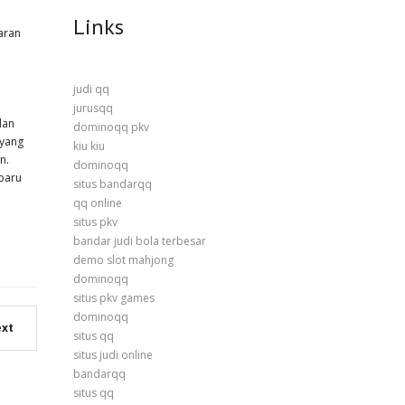
Links
aran
judi qq
jurusqq
dan
dominoqq pkv
 yang
kiu kiu
n.
dominoqq
baru
situs bandarqq
qq online
situs pkv
bandar judi bola terbesar
demo slot mahjong
dominoqq
situs pkv games
dominoqq
xt
situs qq
situs judi online
bandarqq
situs qq