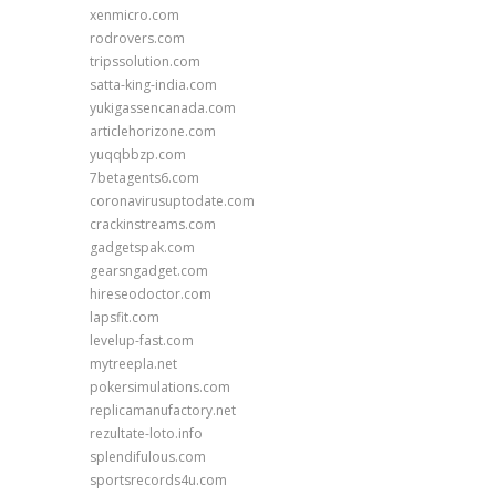
xenmicro.com
rodrovers.com
tripssolution.com
satta-king-india.com
yukigassencanada.com
articlehorizone.com
yuqqbbzp.com
7betagents6.com
coronavirusuptodate.com
crackinstreams.com
gadgetspak.com
gearsngadget.com
hireseodoctor.com
lapsfit.com
levelup-fast.com
mytreepla.net
pokersimulations.com
replicamanufactory.net
rezultate-loto.info
splendifulous.com
sportsrecords4u.com