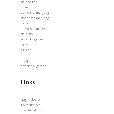
situs asikqq
poker
demo slot mahjong
slot demo mahjong
demo slot
demo slot maxwin
situs pkv
situs pkv games
hk live
pg slot
qq
qiu qiu
daftar pkv games
Links
stagehubs.com
1x2forum.net
login99bet.com