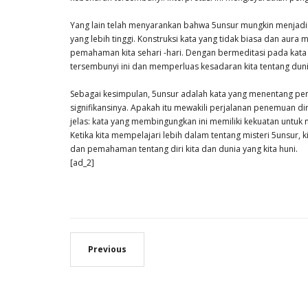
Yang lain telah menyarankan bahwa 5unsur mungkin menjad
yang lebih tinggi. Konstruksi kata yang tidak biasa dan aura 
pemahaman kita sehari -hari. Dengan bermeditasi pada kat
tersembunyi ini dan memperluas kesadaran kita tentang dunia 
Sebagai kesimpulan, 5unsur adalah kata yang menentang p
signifikansinya. Apakah itu mewakili perjalanan penemuan di
jelas: kata yang membingungkan ini memiliki kekuatan untuk
Ketika kita mempelajari lebih dalam tentang misteri 5uns
dan pemahaman tentang diri kita dan dunia yang kita huni.
[ad_2]
Previous