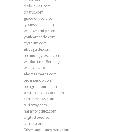
dailylinking.com
dnafyx.com
giocolenuvole.com
iyouessential.com
withloveamity.com
youlearncode.com
fxyatirim.com
abbuguide.com
technologyresult.com
webhostingoffers.org
whatszow.com
ehomeamerca.com
techintendo.com
techgreenpure.com
bestdropshipstore.com
cartelreviews.com
surfsway.com
nailartproduct.com
digitactseed.com
lvlcraft.com
90secondmoneyloans.com