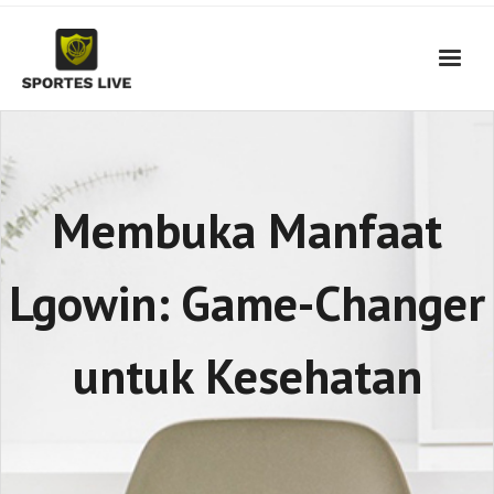
Skip
to
content
Membuka Manfaat
Lgowin: Game-Changer
untuk Kesehatan