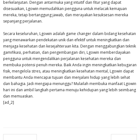
berkelanjutan. Dengan antarmuka yang intuitif dan fitur yang dapat
disesuaikan, Lgowin memudahkan pengguna untuk melacak kemajuan
mereka, tetap bertanggung jawab, dan merayakan kesuksesan mereka
sepanjang perjalanan.
Secara keseluruhan, Lgowin adalah game changer dalam bidang kesehatan
yang menawarkan pendekatan unik dan efektif untuk meningkatkan dan
menjaga kesehatan dan kesejahteraan kita. Dengan menggabungkan teknik
gamifikasi, perhatian, dan pengembangan diri, Lgowin memberdayakan
pengguna untuk mengendalikan perjalanan kesehatan mereka dan
membuka potensi penuh mereka. Baik Anda ingin meningkatkan kebugaran
fisik, mengelola stres, atau meningkatkan kesehatan mental, Lgowin dapat
membantu Anda mencapai tujuan dan menjalani hidup yang lebih sehat
dan bahagia. Jadi mengapa menunggu? Mulailah membuka manfaat Lgowin
hari ini dan ambil langkah pertama menuju kehidupan yang lebih seimbang
dan memuaskan.
[ad_2]